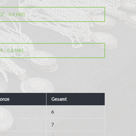
DF - 0,9 MB]
F - 0,3 MB]
onze
Gesamt
6
7