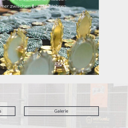
ehmer zwischen
6
und
67
Jahren
s
Galerie