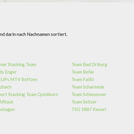
ind darin nach Nachnamen sortiert.
ar Stacking Team
Team Bad Driburg
ds Enger
Team BeNe
 cUPs MTV Boffzen
Team Faißt
zbach
Team Scharmede
ort Stacking Team Quickborn
Team Schleussner
ARtack
Team Seitzer
hshagen
TSG 1887 Kassel