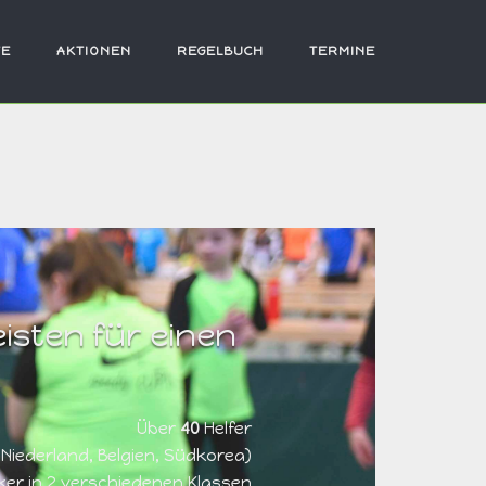
TE
AKTIONEN
REGELBUCH
TERMINE
isten für einen
Über
40
Helfer
Niederland, Belgien, Südkorea)
ker in 2 verschiedenen Klassen