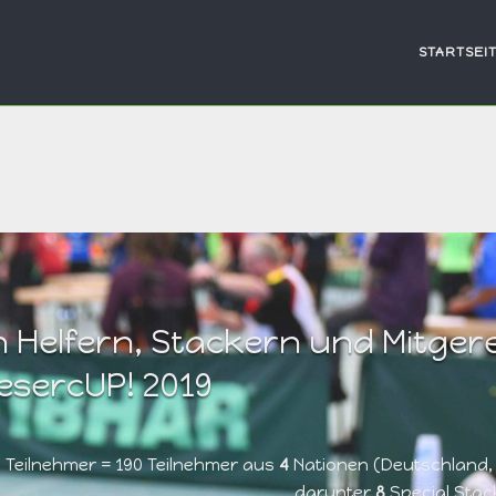
STARTSEI
n Helfern, Stackern und Mitgere
esercUP! 2019
e Teilnehmer = 190 Teilnehmer aus
4
Nationen (Deutschland, 
darunter
8
Special Stac