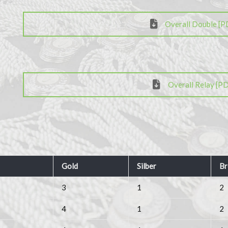
Overall Double [P
Overall Relay [PD
Gold
Silber
Br
3
1
2
4
1
2