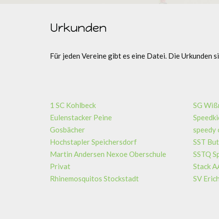
Urkunden
Für jeden Vereine gibt es eine Datei. Die Urkunden s
1 SC Kohlbeck
SG Wißm
Eulenstacker Peine
Speedki
Gosbächer
speedy
Hochstapler Speichersdorf
SST But
Martin Andersen Nexoe Oberschule
SSTQ Sp
Privat
Stack A
Rhinemosquitos Stockstadt
SV Eric