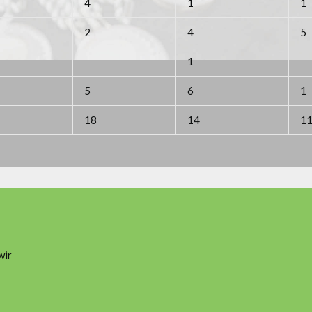
4
1
1
2
4
5
1
5
6
1
18
14
1
wir